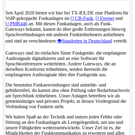
Seit April 2020 bieten wir hier bei TX-RX.DE eine Plattform für
VoIP-gekoppelte Funkanlagen im
[
]
CB-Funk
,
[
]
Freenet
und
[
]
PMR446
an. Mit diesen Funkanlagen, auch als Funk-
Gateways bekannt, kannst du über große Entfernungen hinweg
Sprachverbindungen mit anderen Funkteilnehmern aufnehmen
und sind an verschiedenen
Standorten in Deutschland
verteilt.
Gateways sind im einfachen Sinne Funkgeräte, die empfangene
Audiosignale digitalisieren und an eine Software für
Sprachkonferenzen weiterleiten. Andere Gateways, die an
derselben Konferenz teilnehmen, senden ihrerseits die
empfangenen Audiosignale über ihre Funkgeräte aus.
Die benutzten Funkanwendungen sind anmelde- und
gebührenfrei, du kannst also ohne Prüfung oder Bedarfsnachweis
am Sprechfunk teilnehmen. Unser Anlagen betreiben wir als
gemeinnütziges und privates Projekt, in dessen Vordergrund die
Verbindung von Funkern steht.
Wir haben Spaß an der Technik und nutzen jeden Fehler oder
Störung an den Funkanlagen als Lerngelegenheit, um uns und
unsere Fähigkeiten weiterzuentwickeln. Unser Ziel ist es, die
Möglichkeiten der Funkkommunikation zu erweitern und allen